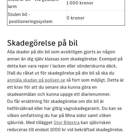
1 000 kronor
larm
Stulen bil -
0 kronor
positioneringssystem
Skadegörelse på bil
Alla skador på din bil som avsiktligen gjorts av någon
annan än dig själv klassas som skadegörelse. Exempel på
detta kan vara repor i lacken eller sönderskurna däck.
Ifall du råkat ut för skadegörelse på din bil så ska du
anmäla skadan på polisen.se
så fort som möjligt. Detta är
ett krav för att du senare ska kunna göra en
skadeanmälan och kunna uppge ett diarienummer.
Du får ersättning för skadegörelse om din bil är
helförsäkrad eller har giltig vagnskadegaranti. Du kan se
vilken omfattning du har på Mina sidor samt vilken
självrisk. Med tillägget
Stor Bilextra
kan självrisken
reduceras till endast 1000 kr vid bekräftad skadegörelse.