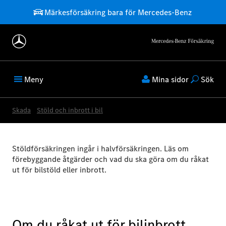
Märkesförsäkring bara för Mercedes-Benz
Meny
Mina sidor
Sök
Skada
Stöld och inbrott i bil
Stöldförsäkringen ingår i halvförsäkringen. Läs om
förebyggande åtgärder och vad du ska göra om du råkat
ut för bilstöld eller inbrott.
Om du råkat ut för bilinbrott