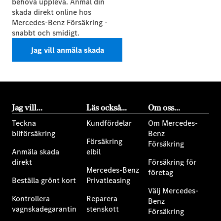
behöva uppleva. Anmäl din
skada direkt online hos
Mercedes-Benz Försäkring -
snabbt och smidigt.
Jag vill anmäla skada
Jag vill...
Läs också...
Om oss...
Teckna
Kundfördelar
Om Mercedes-
bilförsäkring
Benz
Försäkring
Försäkring
Anmäla skada
elbil
direkt
Försäkring för
Mercedes-Benz
företag
Beställa grönt kort
Privatleasing
Välj Mercedes-
Kontrollera
Reparera
Benz
vagnskadegarantin
stenskott
Försäkring