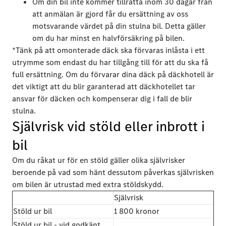
Om din bil inte kommer tillrätta inom 30 dagar från
att anmälan är gjord får du ersättning av oss
motsvarande värdet på din stulna bil. Detta gäller
om du har minst en halvförsäkring på bilen.
*Tänk på att omonterade däck ska förvaras inlåsta i ett
utrymme som endast du har tillgång till för att du ska få
full ersättning. Om du förvarar dina däck på däckhotell är
det viktigt att du blir garanterad att däckhotellet tar
ansvar för däcken och kompenserar dig i fall de blir
stulna.
Självrisk vid stöld eller inbrott i
bil
Om du råkat ur för en stöld gäller olika självrisker
beroende på vad som hänt dessutom påverkas självrisken
om bilen är utrustad med extra stöldskydd.
Självrisk
Stöld ur bil
1 800 kronor
Stöld ur bil - vid godkänt