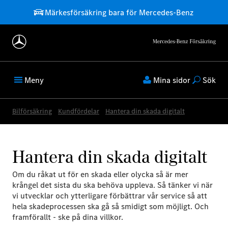
Märkesförsäkring bara för Mercedes-Benz
Meny
Mina sidor
Sök
Bilförsäkring
Kundfördelar
Hantera din skada digitalt
Hantera din skada digitalt
Om du råkat ut för en skada eller olycka så är mer
krångel det sista du ska behöva uppleva. Så tänker vi när
vi utvecklar och ytterligare förbättrar vår service så att
hela skadeprocessen ska gå så smidigt som möjligt. Och
framförallt - ske på dina villkor.