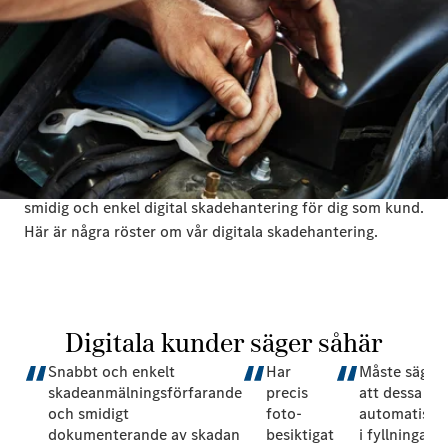
Så här säger våra kunder
I vissa fall kan man känna en osäkerhet inför att allt
fungerar som det ska när man inte pratat med en
skaderådgivare över telefon. Vi arbetar hela tiden för en
smidig och enkel digital skadehantering för dig som kund.
Här är några röster om vår digitala skadehantering.
Digitala kunder säger såhär
Snabbt och enkelt
Har
Måste säga
skadeanmälningsförfarande
precis
att dessa
och smidigt
foto-
automatiska
dokumenterande av skadan
besiktigat
i fyllningar,