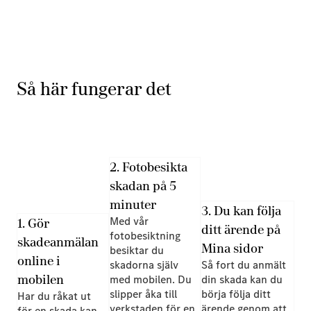
Så här fungerar det
2. Fotobesikta
skadan på 5
minuter
3. Du kan följa
1. Gör
Med vår
ditt ärende på
fotobesiktning
skadeanmälan
Mina sidor
besiktar du
online i
skadorna själv
Så fort du anmält
mobilen
med mobilen. Du
din skada kan du
slipper åka till
börja följa ditt
Har du råkat ut
verkstaden för en
ärende genom att
för en skada kan