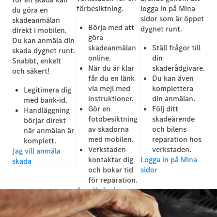
förbesiktning.
logga in på Mina
du göra en
sidor som är öppet
skadeanmälan
Börja med att
dygnet runt.
direkt i mobilen.
göra
Du kan anmäla din
skadeanmälan
Ställ frågor till
skada dygnet runt.
online.
din
Snabbt, enkelt
När du är klar
skaderådgivare.
och säkert!
får du en länk
Du kan även
via mejl med
komplettera
Legitimera dig
instruktioner.
din anmälan.
med bank-id.
Gör en
Följ ditt
Handläggning
fotobesiktning
skadeärende
börjar direkt
av skadorna
och bilens
när anmälan är
med mobilen.
reparation hos
komplett.
Verkstaden
verkstaden.
Jag vill anmäla
kontaktar dig
Logga in på Mina
skada
och bokar tid
sidor
för reparation.
Anmäl skada
online