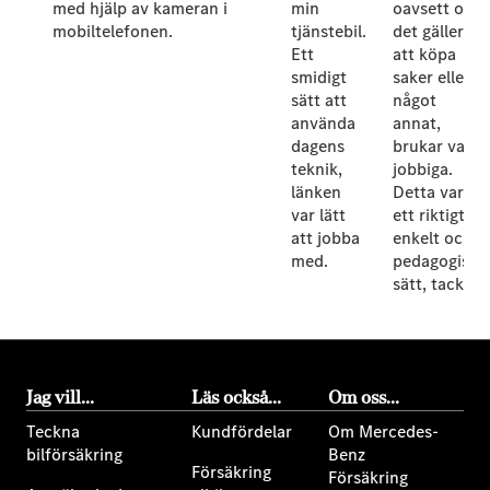
med hjälp av kameran i
min
oavsett om
mobiltelefonen.
tjänstebil.
det gäller
Ett
att köpa
smidigt
saker eller
sätt att
något
använda
annat,
dagens
brukar vara
teknik,
jobbiga.
länken
Detta var
var lätt
ett riktigt
att jobba
enkelt och
med.
pedagogiskt
sätt, tack!
Jag vill...
Läs också...
Om oss...
Teckna
Kundfördelar
Om Mercedes-
bilförsäkring
Benz
Försäkring
Försäkring