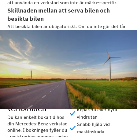
att använda en verkstad som inte är märkesspecifik.
Skillnaden mellan att serva bilen och
besikta bilen
Att besikta bilen är obligatoriskt. Om du inte gör det får
bilen automatiskt ett körförbud och får då bara köras till
en verkstad för reparation eller till besiktningen. Att
serva bilen är inte obligatoriskt, men det påverkar hur
försäkringen täcker skador. Regelbunden service hjälper
också till att upptäcka och förebygga skador i tid.
Boka tid på
Originalservice enligt
serviceplan
verkstaden
Reparera eller byta
vindrutan
Du kan enkelt boka tid hos
din Mercedes-Benz verkstad
Snabb hjälp vid
online. I bokningen fyller du
maskinskada
i registreringsnummer sedan