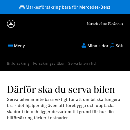
Märkesförsäkring bara för Mercedes-Benz
Meny
Mina sidor
Sök
Bilförsäkring
Försäkringsvillkor
Serva bilen i tid
Därför ska du serva bilen
Serva bilen är inte bara viktigt för att din bil ska fungera
bra - det hjälper dig även att förebygga och upptäcka
skador i tid och ligger dessutom till grund för hur din
bilförsäkring täcker kostnader.