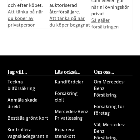
som eleven gör
och efter köpet.
auktoriserad
när ni övningskör
Att tänka på när
återförsäljare.
privat.
du köper av
Att tänka på när
Så gäller
privatperson
du köper begagnat
försäkringen
Jag vill...
Läs också...
Om oss...
Teckna
Kundfördelar
Om Mercedes-
bilförsäkring
Benz
Försäkring
Försäkring
Anmäla skada
elbil
direkt
Försäkring för
Mercedes-Benz
företag
Beställa grönt kort
Privatleasing
Välj Mercedes-
Kontrollera
Reparera
Benz
vagnskadegarantin
stenskott
Försäkring