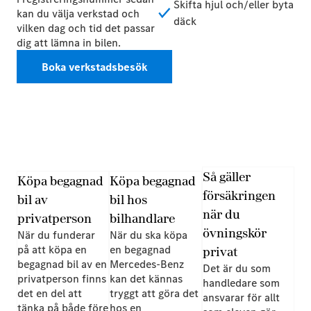
Skifta hjul och/eller byta
kan du välja verkstad och
däck
vilken dag och tid det passar
dig att lämna in bilen.
Boka verkstadsbesök
Så gäller
Köpa begagnad
Köpa begagnad
försäkringen
bil av
bil hos
när du
privatperson
bilhandlare
övningskör
När du funderar
När du ska köpa
på att köpa en
en begagnad
privat
begagnad bil av en
Mercedes-Benz
Det är du som
privatperson finns
kan det kännas
handledare som
det en del att
tryggt att göra det
ansvarar för allt
tänka på både före
hos en